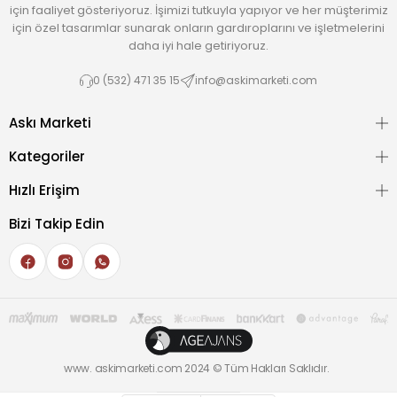
Özellikle mağaza ve butiklerde profesyonel bir sunum sağlarken,
için faaliyet gösteriyoruz. İşimizi tutkuyla yapıyor ve her müşterimiz
ev kullanımında da düzenli ve şık bir dolap görünümü oluşturur.
için özel tasarımlar sunarak onların gardıroplarını ve işletmelerini
daha iyi hale getiriyoruz.
0 (532) 471 35 15
info@askimarketi.com
Askı Marketi
Kategoriler
Hızlı Erişim
Bizi Takip Edin
www. askimarketi.com 2024 © Tüm Hakları Saklıdır.