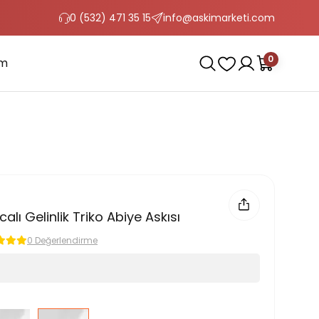
0 (532) 471 35 15
info@askimarketi.com
0
im
alı Gelinlik Triko Abiye Askısı
0 Değerlendirme