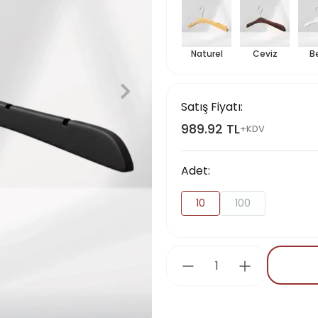
Naturel
Ceviz
B
Satış Fiyatı:
989.92 TL
+KDV
Adet:
10
100