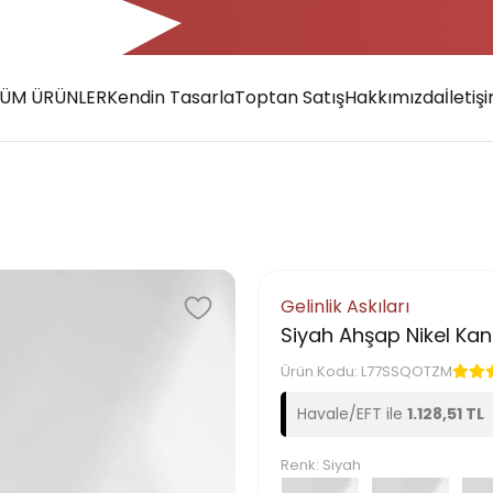
XXX TL ve Üzeri Alışverişlerde Kargo Bedava!
ÜM ÜRÜNLER
Kendin Tasarla
Toptan Satış
Hakkımızda
İletiş
Gelinlik Askıları
Siyah Ahşap Nikel Kanc
Ürün Kodu:
L77SSQOTZM
Havale/EFT ile
1.128,51 TL
Renk: Siyah