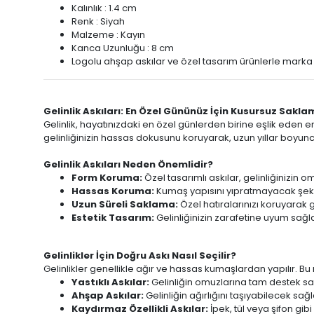
Kalınlık : 1.4 cm
Renk : Siyah
Malzeme : Kayın
Kanca Uzunluğu : 8 cm
Logolu ahşap askılar ve özel tasarım ürünlerle marka 
Gelinlik Askıları: En Özel Gününüz İçin Kusursuz Sakla
Gelinlik, hayatınızdaki en özel günlerden birine eşlik eden e
gelinliğinizin hassas dokusunu koruyarak, uzun yıllar boyun
Gelinlik Askıları Neden Önemlidir?
Form Koruma:
Özel tasarımlı askılar, gelinliğinizin
Hassas Koruma:
Kumaş yapısını yıpratmayacak şeki
Uzun Süreli Saklama:
Özel hatıralarınızı koruyarak gel
Estetik Tasarım:
Gelinliğinizin zarafetine uyum sağla
Gelinlikler İçin Doğru Askı Nasıl Seçilir?
Gelinlikler genellikle ağır ve hassas kumaşlardan yapılır. 
Yastıklı Askılar:
Gelinliğin omuzlarına tam destek s
Ahşap Askılar:
Gelinliğin ağırlığını taşıyabilecek sağ
Kaydırmaz Özellikli Askılar:
İpek, tül veya şifon gib