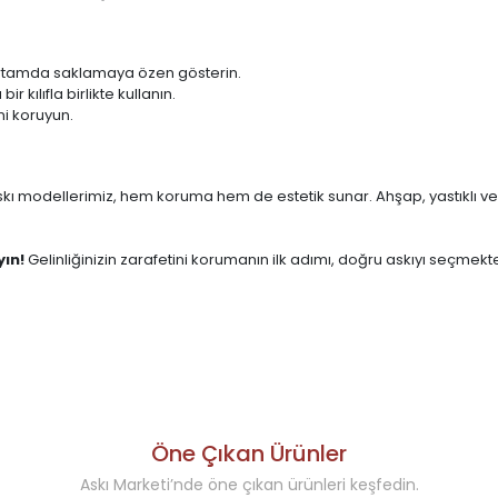
 ortamda saklamaya özen gösterin.
 kılıfla birlikte kullanın.
ni koruyun.
ik askı modellerimiz, hem koruma hem de estetik sunar. Ahşap, yastıklı 
yın!
Gelinliğinizin zarafetini korumanın ilk adımı, doğru askıyı seçm
Öne Çıkan Ürünler
Askı Marketi’nde öne çıkan ürünleri keşfedin.