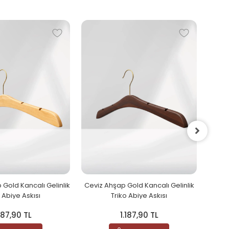
Beyaz
 Gold Kancalı Gelinlik
Ceviz Ahşap Gold Kancalı Gelinlik
 Abiye Askısı
Triko Abiye Askısı
.187,90 TL
1.187,90 TL