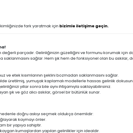
kimliğinizde fark yaratmak için
bizimle iletişime geçin
.
ma!
n değerli parçadır. Gelinliğinizin güzelliğini ve formunu korumak için
ca saklanmasını sağlar. Hem şık hem de fonksiyonel olan bu askılar, d
 omuz ve etek kısımlarının şeklini bozmadan saklanmasını sağlar.
lde üretilmiş, yumuşak kaplamalı modellerle hassas gelinlik dokusu
inliğinizi yıllar sonra bile aynı ihtişamıyla saklayabilirsiniz.
yan şık ve göz alıcı askılar, görsel bir bütünlük sunar.
Bu nedenle doğru askıyı seçmek oldukça önemlidir:
ağlayarak kaymayı önler.
lam bir yapıya sahiptir.
i kaygan kumaşlardan yapılan gelinlikler için idealdir.