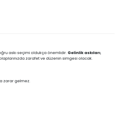
 doğru askı seçimi oldukça önemlidir.
Gelinlik askıları
,
olaplarınızda zarafet ve düzenin simgesi olacak.
na zarar gelmez.