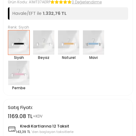
Ürün Kodu:
A1MT37AERP
0 Değerlendirme
Havale/EFT ile
1.332,76 TL
Renk: Siyah
Siyah
Beyaz
Naturel
Mavi
Pembe
Satış Fiyatı:
1169.08 TL
+KDV
Kredi Kartlarına 12 Taksit
143,39 TL
'den başlayan taksitlerle