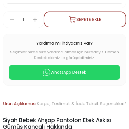
SEPETE EKLE
Yardıma mı İhtiyacınız var?
Seçimlerinizde size yardımcı olmak için buradayız. Hemen
Destek ekimiz ile görüşebilirsiniz.
WhatsApp Destek
Ürün Açıklaması
Kargo, Teslimat & İade
Taksit Seçenekleri
Y
Siyah Bebek Ahşap Pantolon Etek Askısı
Gümüş Kancalı Hakkında