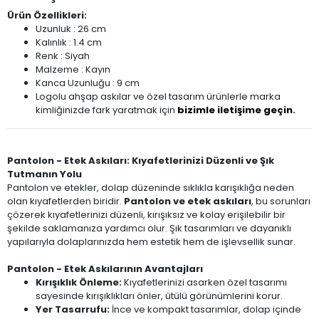
Ürün Özellikleri:
Uzunluk : 26 cm
Kalınlık : 1.4 cm
Renk : Siyah
Malzeme : Kayın
Kanca Uzunluğu : 9 cm
Logolu ahşap askılar ve özel tasarım ürünlerle marka
kimliğinizde fark yaratmak için
bizimle iletişime geçin
.
Pantolon - Etek Askıları: Kıyafetlerinizi Düzenli ve Şık
Tutmanın Yolu
Pantolon ve etekler, dolap düzeninde sıklıkla karışıklığa neden
olan kıyafetlerden biridir.
Pantolon ve etek askıları
, bu sorunları
çözerek kıyafetlerinizi düzenli, kırışıksız ve kolay erişilebilir bir
şekilde saklamanıza yardımcı olur. Şık tasarımları ve dayanıklı
yapılarıyla dolaplarınızda hem estetik hem de işlevsellik sunar.
Pantolon - Etek Askılarının Avantajları
Kırışıklık Önleme:
Kıyafetlerinizi asarken özel tasarımı
sayesinde kırışıklıkları önler, ütülü görünümlerini korur.
Yer Tasarrufu:
İnce ve kompakt tasarımlar, dolap içinde